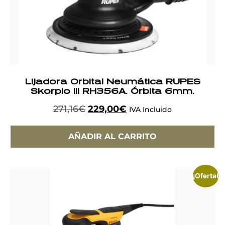
Lijadora Orbital Neumática RUPES
Skorpio III RH356A. Órbita 6mm.
271,16
€
229,00
€
IVA Incluido
AÑADIR AL CARRITO
¡Oferta!