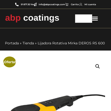
91 871 30 14
info@abpcoatings.com
Carrito
Mi cuenta
Portada
»
Tienda
»
Lijadora Rotativa Mirka DEROS RS 600
¡Oferta!