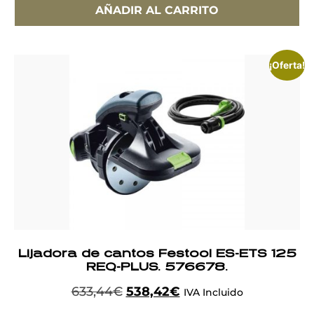
AÑADIR AL CARRITO
¡Oferta!
Lijadora de cantos Festool ES-ETS 125
REQ-PLUS. 576678.
633,44
€
538,42
€
IVA Incluido