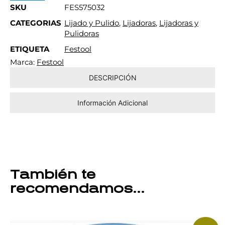
SKU
FES575032
CATEGORIAS
Lijado y Pulido
,
Lijadoras
,
Lijadoras y
Pulidoras
ETIQUETA
Festool
Marca:
Festool
DESCRIPCIÓN
Información Adicional
También te
recomendamos…