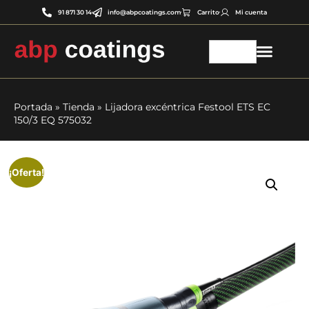
91 871 30 14
info@abpcoatings.com
Carrito
Mi cuenta
Portada
»
Tienda
»
Lijadora excéntrica Festool ETS EC
150/3 EQ 575032
¡Oferta!