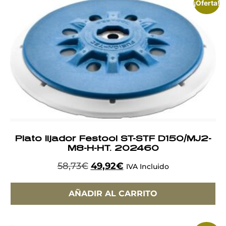
¡Oferta!
Plato lijador Festool ST-STF D150/MJ2-
M8-H-HT. 202460
58,73
€
49,92
€
IVA Incluido
AÑADIR AL CARRITO