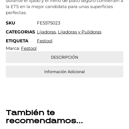
durante el lijado y el freno de plato seguro convierten a
la ETS en la mejor candidata para unas superficies
perfectas.
SKU
FES575023
CATEGORIAS
Lijadoras
,
Lijadoras y Pulidoras
ETIQUETA
Festool
Marca:
Festool
DESCRIPCIÓN
Información Adicional
También te
recomendamos…