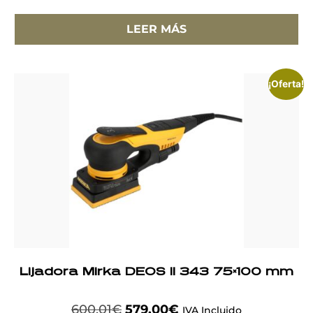
LEER MÁS
¡Oferta!
Lijadora Mirka DEOS II 343 75×100 mm
600,01
€
579,00
€
IVA Incluido