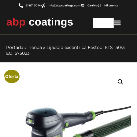
91 871 30 14
info@abpcoatings.com
Carrito
Mi cuenta
Portada
»
Tienda
»
Lijadora excéntrica Festool ETS 150/3
EQ. 575023.
¡Oferta!