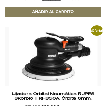
AÑADIR AL CARRITO
¡Oferta!
Lijadora Orbital Neumática RUPES
Skorpio III RH356A. Órbita 6mm.