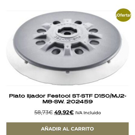
¡Oferta!
Plato lijador Festool ST-STF D150/MJ2-
M8-SW. 202459
58,73
€
49,92
€
IVA Incluido
AÑADIR AL CARRITO