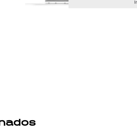
I
onados