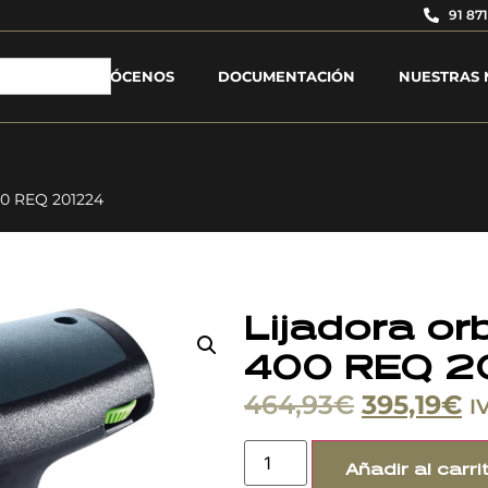
91 871
CONÓCENOS
DOCUMENTACIÓN
NUESTRAS 
400 REQ 201224
Lijadora or
400 REQ 2
464,93
€
395,19
€
I
Añadir al carri