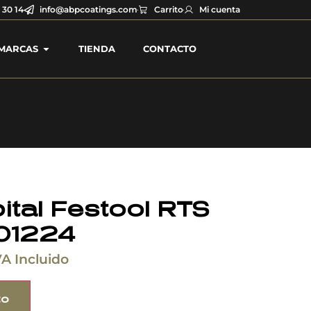
 30 14
info@abpcoatings.com
Carrito
Mi cuenta
MARCAS
TIENDA
CONTACTO
bital Festool RTS
01224
VA Incluido
to