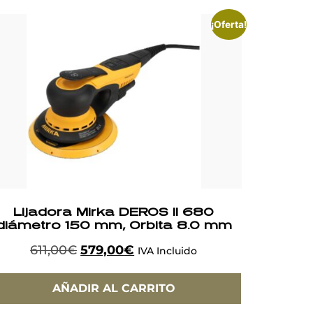
¡Oferta!
Lijadora Mirka DEROS II 680
diámetro 150 mm, Orbita 8.0 mm
611,00
€
579,00
€
IVA Incluido
AÑADIR AL CARRITO