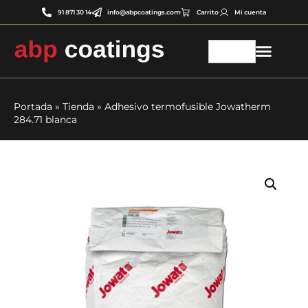
91 871 30 14
info@abpcoatings.com
Carrito
Mi cuenta
Portada
»
Tienda
»
Adhesivo termofusible Jowatherm
284.71 blanca