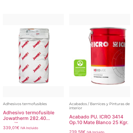
Adhesivos termofusibles
Acabados / Barnices y Pinturas de
interior
Adhesivo termofusible
Acabado PU. ICRO 3414
Jowatherm 282.40
Op.10 Mate Blanco 25 Kgr.
amarillo
339,01
€
IVA Incluido
239,58
€
IVA Incluido