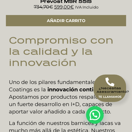
Prevost MSR 55IS
734,70
€
599,00
€
IVA Incluido
AÑADIR CARRITO
Compromiso con
la calidad y la
innovación
Uno de los pilares fundamentales de ABP
Coatings es la
innovación continua
.
¿Necesitas
Asesoramiento?
Apostamos por productos respaldados por
TE LLAMAMOS
un fuerte desarrollo en I+D, capaces de
aportar valor añadido a cada proyecto.
La función de nuestros barnices y lacas va
mucho más allá de la estética. Nuestros