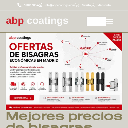
91 871 30 14
info@abpcoatings.com
Carrito
Mi cuenta
Mejores precios
de bisagras