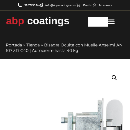
91 871 30 14
info@abpcoatings.com
Carrito
Mi cuenta
Portada
»
Tienda
»
Bisagra Oculta con Muelle Anselmi AN
107 3D C40 | Autocierre hasta 40 kg