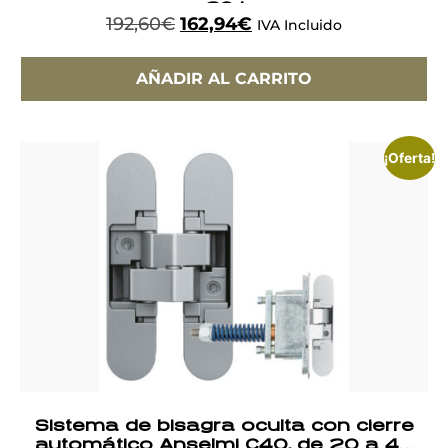
a 60 kg
192,60
€
162,94
€
IVA Incluido
AÑADIR AL CARRITO
¡Oferta!
Sistema de bisagra oculta con cierre
automático Anselmi C40, de 20 a 40