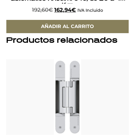
Kgr.
192,60
€
162,94
€
IVA Incluido
AÑADIR AL CARRITO
Productos relacionados