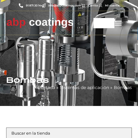
91 871 30 14
info@abpcoatings.com
Carrito
Mi cuenta
Bombas
Portada
»
Sistemas de aplicación
»
Bombas