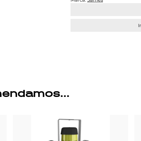
I
omendamos…