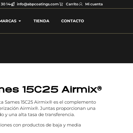
 30 14
info@abpcoatings.com
Carrito
Mi cuenta
MARCAS
TIENDA
CONTACTO
es 15C25 Airmix®
a Sames 15C25 Airmix® es el complemento
lverización Airmix®. Juntas proporcionan una
 y una alta tasa de transferencia.
iones con productos de baja y media