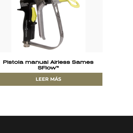
Pistola manual Airless Sames
SFlow™
LEER MÁS