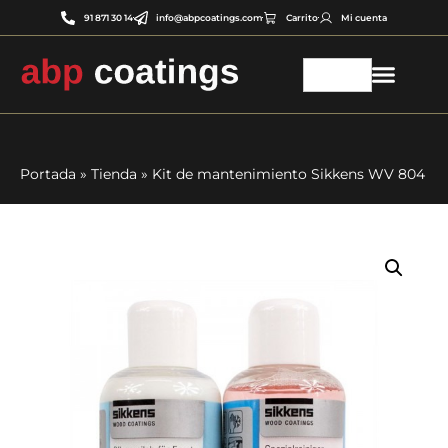
91 871 30 14
info@abpcoatings.com
Carrito
Mi cuenta
Portada
»
Tienda
»
Kit de mantenimiento Sikkens WV 804