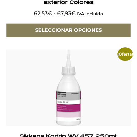
exterior Colores
62,53
€
-
67,93
€
IVA Incluido
SELECCIONAR OPCIONES
¡Oferta!
Sikkens Kodrin WV 457 250ml: