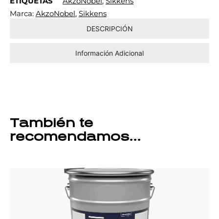
ETIQUETAS
AkzoNobel
,
Sikkens
Marca:
AkzoNobel
,
Sikkens
DESCRIPCIÓN
Información Adicional
También te
recomendamos…