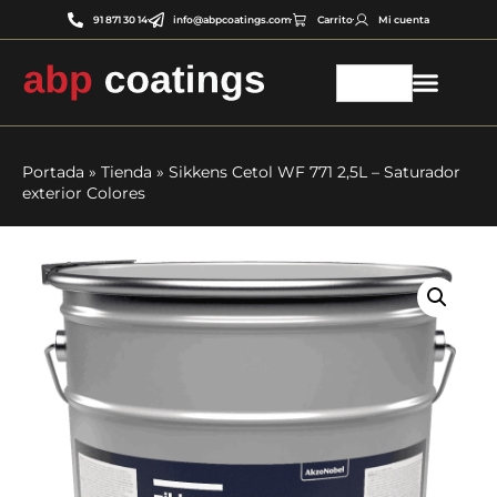
91 871 30 14
info@abpcoatings.com
Carrito
Mi cuenta
Portada
»
Tienda
»
Sikkens Cetol WF 771 2,5L – Saturador
exterior Colores