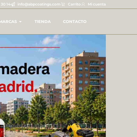
 30 14
info@abpcoatings.com
Carrito
Mi cuenta
MARCAS
TIENDA
CONTACTO