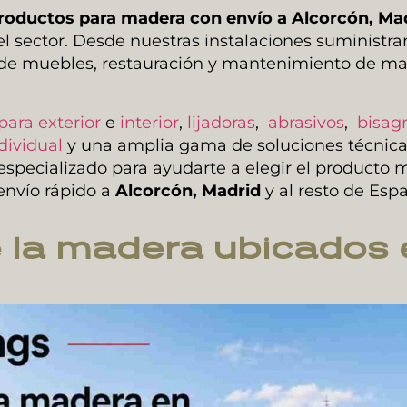
roductos para madera con envío a
Alcorcón
, Ma
l sector. Desde nuestras instalaciones suministr
ón de muebles, restauración y mantenimiento de m
para exterior
e
interior
,
lijadoras
,
abrasivos
,
bisagr
dividual
y una amplia gama de soluciones técnicas
pecializado para ayudarte a elegir el producto
envío rápido a
Alcorcón
, Madrid
y al resto de Esp
e la madera ubicados 