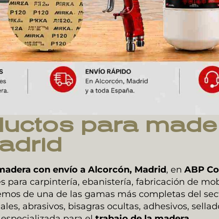
uctos para made
Madrid
madera con envío a Alcorcón, Madrid
, en
ABP Co
 para carpintería, ebanistería, fabricación de mobi
os de una de las gamas más completas del secto
onales, abrasivos, bisagras ocultas, adhesivos, sell
especializada para el
trabajo de la madera
.