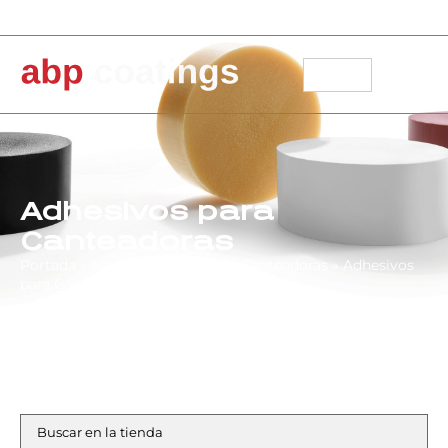
91 871 30 14
info@abpcoatings.com
Carrito
Mi cuenta
Adhesivos para
Canteadoras
Portada
»
Maquinaria Portátil
»
Canteadoras
»
Adhesivos
para Canteadoras