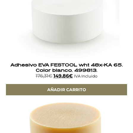
Adhesivo EVA FESTOOL wht 48x-KA 65.
Color blanco. 499813.
176,31
€
149,86
€
IVA Incluido
AÑADIR CARRITO