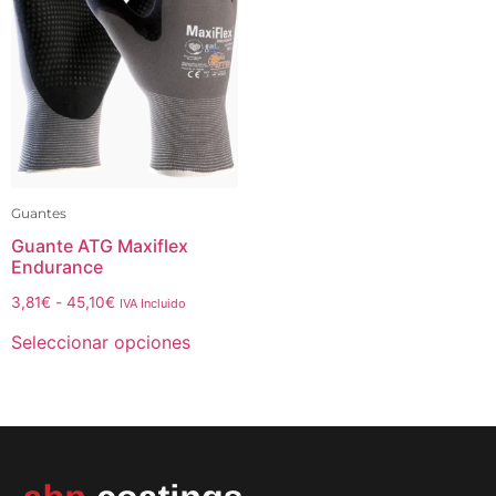
Guantes
Guante ATG Maxiflex
Endurance
3,81
€
-
45,10
€
IVA Incluido
Seleccionar opciones