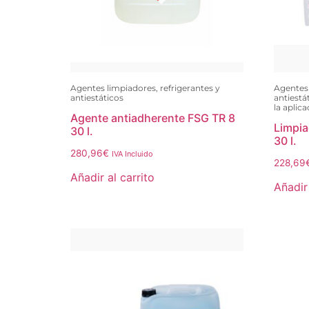
Agentes limpiadores, refrigerantes y
Agentes 
antiestáticos
antiestá
la aplic
Agente antiadherente FSG TR 8
Limpia
30 l.
30 l.
280,96
€
IVA Incluido
228,69
Añadir al carrito
Añadir 