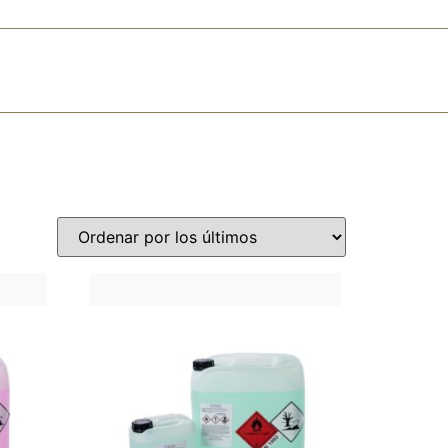
 30 14
info@abpcoatings.com
Carrito
Mi cuenta
MARCAS
TIENDA
CONTACTO