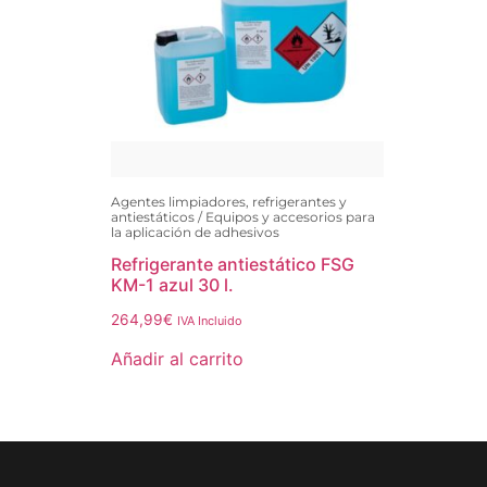
Agentes limpiadores, refrigerantes y
antiestáticos / Equipos y accesorios para
la aplicación de adhesivos
Refrigerante antiestático FSG
KM-1 azul 30 l.
264,99
€
IVA Incluido
Añadir al carrito