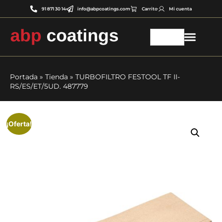
91 871 30 14
info@abpcoatings.com
Carrito
Mi cuenta
Portada
»
Tienda
»
TURBOFILTRO FESTOOL TF II-
RS/ES/ET/5UD. 487779
¡Oferta!