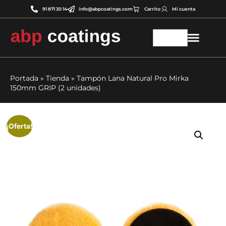
91 871 30 14
info@abpcoatings.com
Carrito
Mi cuenta
Portada
»
Tienda
»
Tampón Lana Natural Pro Mirka
150mm GRIP (2 unidades)
¡Oferta!