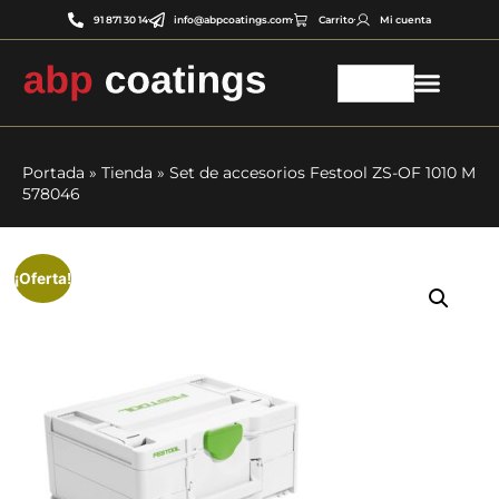
91 871 30 14
info@abpcoatings.com
Carrito
Mi cuenta
Portada
»
Tienda
»
Set de accesorios Festool ZS-OF 1010 M
578046
¡Oferta!