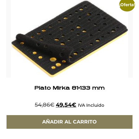
¡Oferta!
Plato Mirka 81×133 mm
54,86
€
49,54
€
IVA Incluido
AÑADIR AL CARRITO