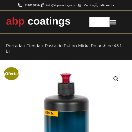
91 871 30 14
info@abpcoatings.com
Carrito
Mi cuenta
Portada
»
Tienda
»
Pasta de Pulido Mirka Polarshine 45 1
LT
¡Oferta!