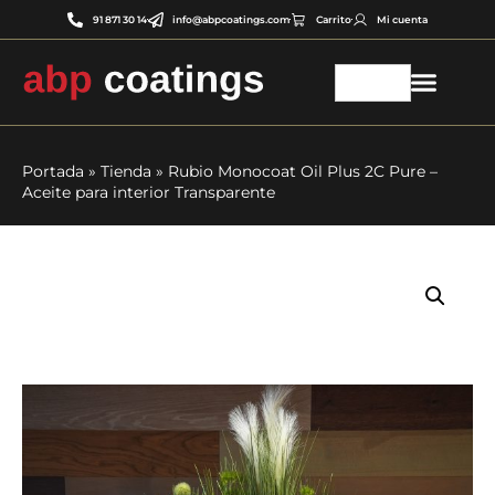
91 871 30 14
info@abpcoatings.com
Carrito
Mi cuenta
Portada
»
Tienda
»
Rubio Monocoat Oil Plus 2C Pure –
Aceite para interior Transparente