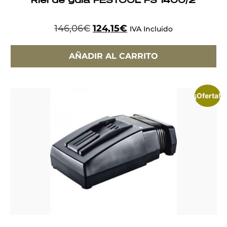
Riel de guía FESTOOL FS 1400/2
146,06
€
124,15
€
IVA Incluido
AÑADIR AL CARRITO
¡Oferta!