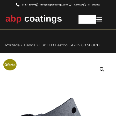
91 871 30 14
info@abpcoatings.com
Carrito
Mi cuenta
Portada
»
Tienda
»
Luz LED Festool SL-KS 60 500120
¡Oferta!