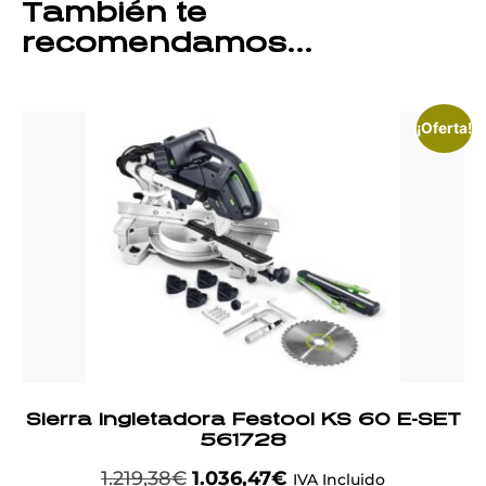
También te
recomendamos…
¡Oferta!
Sierra ingletadora Festool KS 60 E-SET
561728
1.219,38
€
1.036,47
€
IVA Incluido