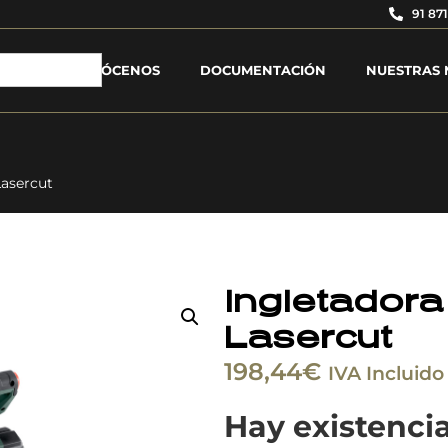
91 871
CONÓCENOS
DOCUMENTACIÓN
NUESTRAS 
Lasercut
Ingletador
Lasercut
198,44
€
IVA Incluido
Hay existenci