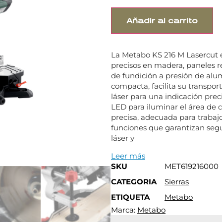
Añadir al carrito
La Metabo KS 216 M Lasercut e
precisos en madera, paneles re
de fundición a presión de alumi
compacta, facilita su transpo
láser para una indicación preci
LED para iluminar el área de c
precisa, adecuada para trabaj
funciones que garantizan segu
láser y
Leer más
SKU
MET619216000
CATEGORIA
Sierras
ETIQUETA
Metabo
Marca:
Metabo