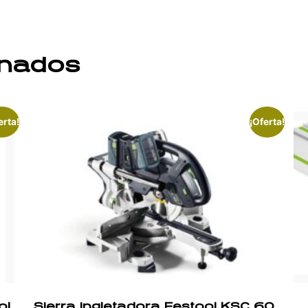
onados
erta!
¡Oferta!
ol
Sierra ingletadora Festool KSC 60