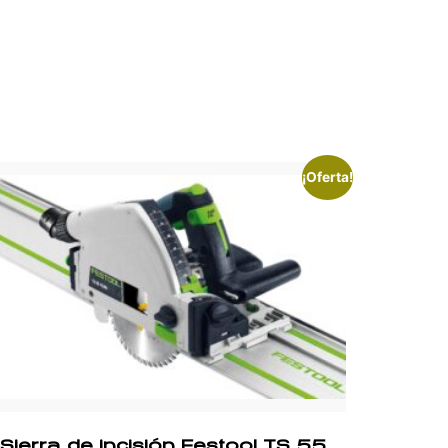
¡Oferta!
Sierra de incisión Festool TS 55