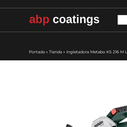
Portada
»
Tienda
»
Ingletadora Metabo KS 216 M 