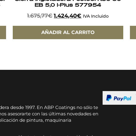
6
EB 5,0 I-Plus 577954
1.675,77
€
1.424,40
€
IVA Incluido
AÑADIR AL CARRITO
dera desde 1997. En ABP Coatings no sólo te
os asesorarte con las últimas novedades en
plicación de pintura, maquinaria