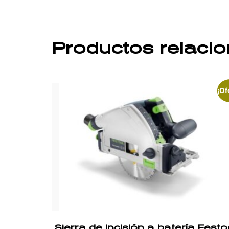
Productos relaci
¡Of
Sierra de incisión a batería Festo