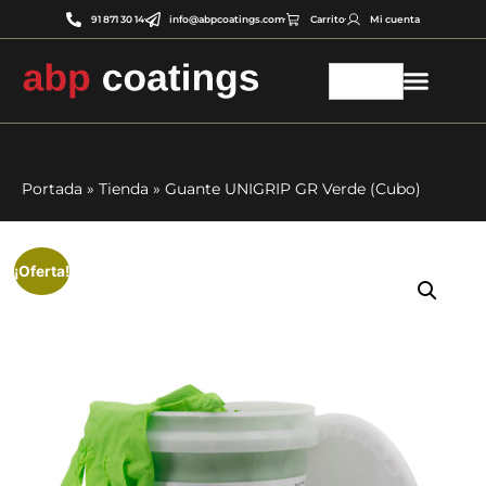
91 871 30 14
info@abpcoatings.com
Carrito
Mi cuenta
Portada
»
Tienda
»
Guante UNIGRIP GR Verde (Cubo)
¡Oferta!