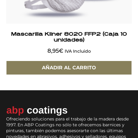
Mascarilla Kliner 8020 FFP2 (Caja 10
unidades)
8,95
€
IVA Incluido
AÑADIR AL CARRITO
Ofreciendo soluciones para el trabajo de la madera desde
1997. En ABP Coatings no sólo te ofrecemos barnices y
pinturas, también podemos asesorarte con las últimas
novedades en abrasivos, adhesivos y selladores, equipos