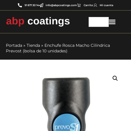
91 871 30 14
info@abpcoatings.com
Carrito
Mi cuenta
Portada
»
Tienda
»
Enchufe Rosca Macho Cilíndrica
Prevost (bolsa de 10 unidades)