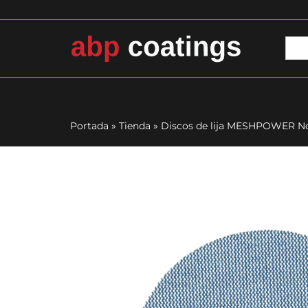
Portada
»
Tienda
»
Discos de lija MESHPOWER No