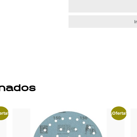
I
onados
erta!
¡Oferta!