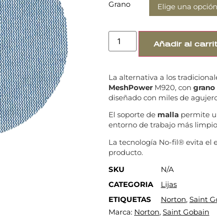
Grano
Añadir al carri
La alternativa a los tradiciona
MeshPower
M920, con
grano
diseñado con miles de agujer
El soporte de
malla
permite un
entorno de trabajo más limpi
La tecnología No-fil® evita 
producto.
SKU
N/A
CATEGORIA
Lijas
ETIQUETAS
Norton
,
Saint G
Marca:
Norton
,
Saint Gobain