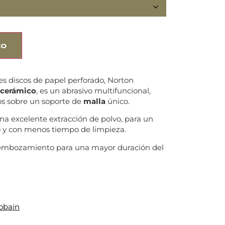
to
les discos de papel perforado, Norton
 cerámico
, es un abrasivo multifuncional,
os sobre un soporte de
malla
único.
a excelente extracción de polvo, para un
o y con menos tiempo de limpieza.
el embozamiento para una mayor duración del
obain