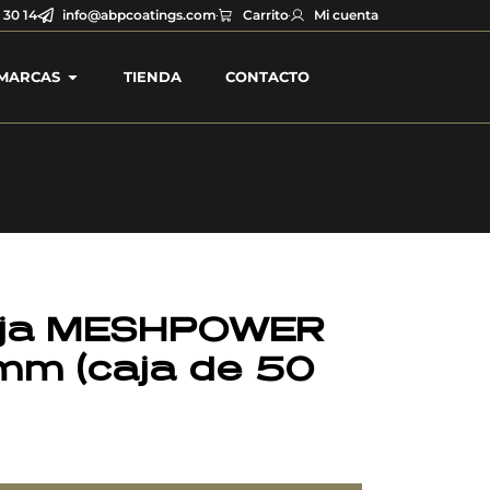
 30 14
info@abpcoatings.com
Carrito
Mi cuenta
MARCAS
TIENDA
CONTACTO
lija MESHPOWER
mm (caja de 50