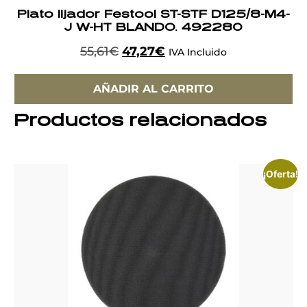
Plato lijador Festool ST-STF D125/8-M4-
J W-HT BLANDO. 492280
55,61
€
47,27
€
IVA Incluido
AÑADIR AL CARRITO
Productos relacionados
¡Oferta!