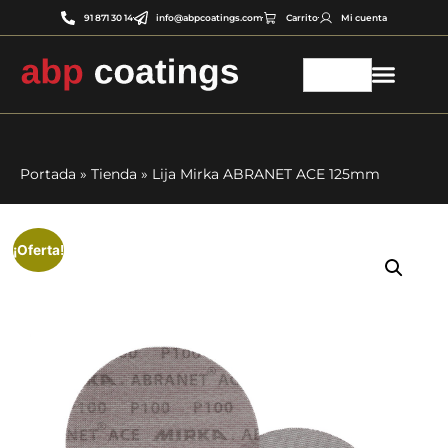
91 871 30 14
info@abpcoatings.com
Carrito
Mi cuenta
Portada
»
Tienda
»
Lija Mirka ABRANET ACE 125mm
¡Oferta!