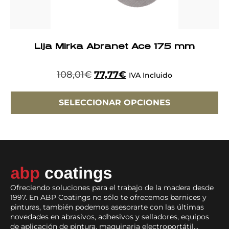
Lija Mirka Abranet Ace 175 mm
108,01
€
77,77
€
IVA Incluido
SELECCIONAR OPCIONES
Ofreciendo soluciones para el trabajo de la madera desde
1997. En ABP Coatings no sólo te ofrecemos barnices y
pinturas, también podemos asesorarte con las últimas
novedades en abrasivos, adhesivos y selladores, equipos
de aplicación de pintura, maquinaria electroportátil…