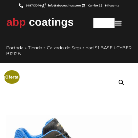
91 871 30 14
info@abpcoatings.com
Carrito
Mi cuenta
Portada
»
Tienda
»
Calzado de Seguridad S1 BASE i-CYBER
B1212B
¡Oferta!