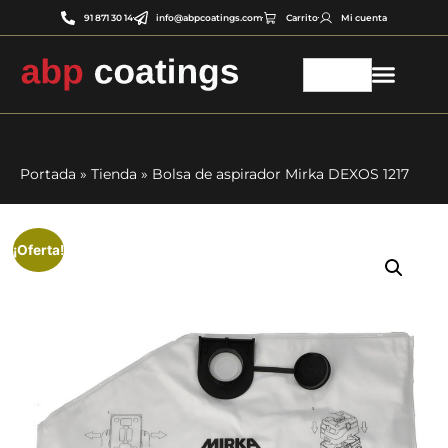
91 871 30 14
info@abpcoatings.com
Carrito
Mi cuenta
Portada
»
Tienda
»
Bolsa de aspirador Mirka DEXOS 1217
¡Oferta!