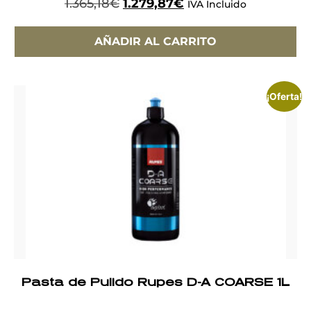
1.365,18
€
1.279,87
€
IVA Incluido
AÑADIR AL CARRITO
¡Oferta!
Pasta de Pulido Rupes D-A COARSE 1L