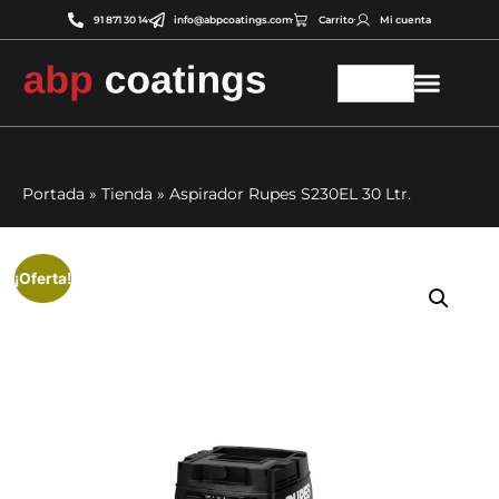
91 871 30 14
info@abpcoatings.com
Carrito
Mi cuenta
Portada
»
Tienda
»
Aspirador Rupes S230EL 30 Ltr.
¡Oferta!