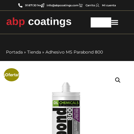
91 871 30 14
info@abpcoatings.com
Carrito
Mi cuenta
Portada
»
Tienda
»
Adhesivo MS Parabond 800
¡Oferta!