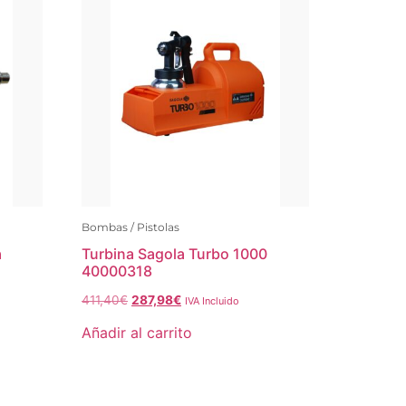
Bombas / Pistolas
a
Turbina Sagola Turbo 1000
40000318
411,40
€
287,98
€
IVA Incluido
Añadir al carrito