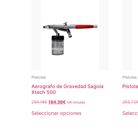
Pistolas
Pistolas
Aerografo de Gravedad Sagola
Pistol
Xtech 500
259,18
€
194,39
€
265,72
IVA Incluido
Seleccionar opciones
Selecc