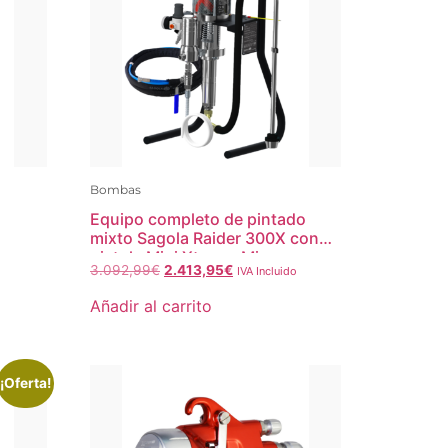
Bombas
Equipo completo de pintado
mixto Sagola Raider 300X con
pistola Mini Xtreme Mix
3.092,99
€
2.413,95
€
IVA Incluido
Añadir al carrito
¡Oferta!