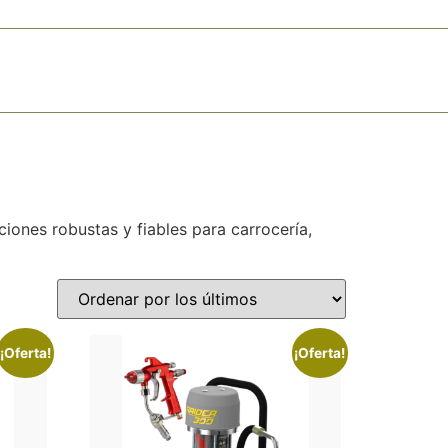
 30 14
info@abpcoatings.com
Carrito
Mi cuenta
MARCAS
TIENDA
CONTACTO
ciones robustas y fiables para carrocería,
¡Oferta!
¡Oferta!