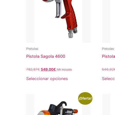
Pistolas
Pistolas
Pistola Sagola 4600
Pistol
782,87
€
549,00
€
546,92
IVA Incluido
Seleccionar opciones
Selecc
¡Oferta!