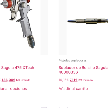
Pistolas sopladoras
a Sagola 475 XTech
Soplador de Bolsillo Sagol
40000336
€
186,00
€
10,16
€
7,11
€
IVA Incluido
IVA Incluido
ionar opciones
Añadir al carrito