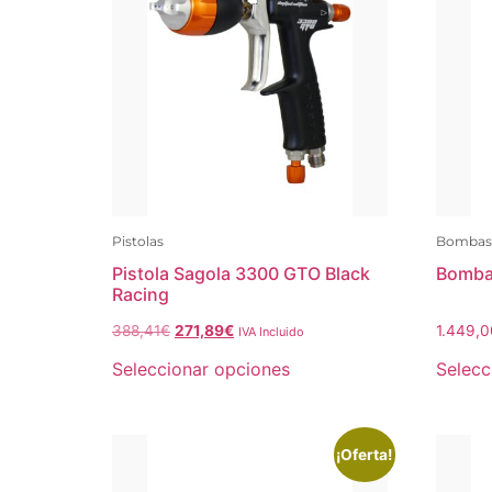
Pistolas
Bombas
Pistola Sagola 3300 GTO Black
Bomba
Racing
388,41
€
271,89
€
1.449,0
IVA Incluido
Seleccionar opciones
Selecc
¡Oferta!