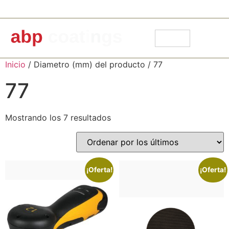
91 871 30 14
info@abpcoatings.com
Carrito
Mi cuenta
Inicio
/ Diametro (mm) del producto / 77
77
Mostrando los 7 resultados
¡Oferta!
¡Oferta!