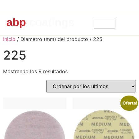
91 871 30 14
info@abpcoatings.com
Carrito
Mi cuenta
Inicio
/ Diametro (mm) del producto / 225
225
Mostrando los 9 resultados
¡Oferta!