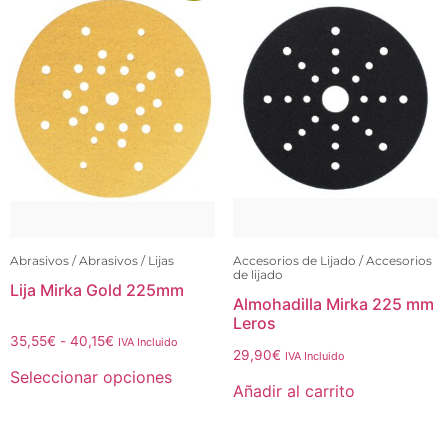
Abrasivos / Abrasivos / Lijas
Accesorios de Lijado / Accesorios
de lijado
Lija Mirka Gold 225mm
Almohadilla Mirka 225 mm
Leros
35,55
€
-
40,15
€
IVA Incluido
29,90
€
IVA Incluido
Seleccionar opciones
Añadir al carrito