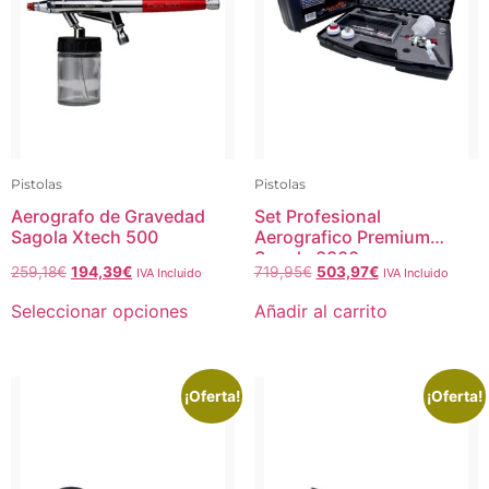
Pistolas
Pistolas
Aerografo de Gravedad
Set Profesional
Sagola Xtech 500
Aerografico Premium
Sagola 3800
259,18
€
194,39
€
719,95
€
503,97
€
IVA Incluido
IVA Incluido
Seleccionar opciones
Añadir al carrito
¡Oferta!
¡Oferta!